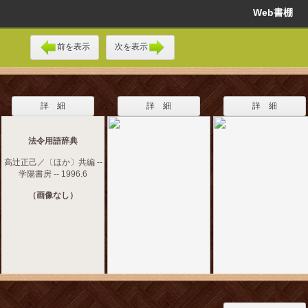
Web書棚
前を表示
次を表示
詳 細
詳 細
詳 細
法令用語辞典
高辻正己／〔ほか〕共編 --
学陽書房 -- 1996.6
（画像なし）