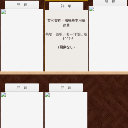
詳 細
詳 細
詳 細
英和契約・法律基本用語
辞典
菊地 義明／著 -- 洋販出版
-- 1997.6
（画像なし）
詳 細
詳 細