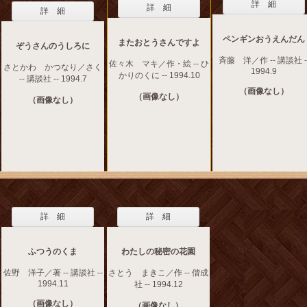
詳 細
詳 細
詳 細
ペンギンおうえんだん
またおとうさんですよ
ぞうさんのうしろに
斉藤 洋／作 -- 講談社 -
佐々木 マキ／作・絵 -- ひ
さとかわ かつなり／さく
1994.9
かりのくに -- 1994.10
-- 講談社 -- 1994.7
（画像なし）
（画像なし）
（画像なし）
詳 細
詳 細
ふつうのくま
わたしの秘密の花園
佐野 洋子／著 -- 講談社 --
さとう まきこ／作 -- 偕成
1994.11
社 -- 1994.12
（画像なし）
（画像なし）