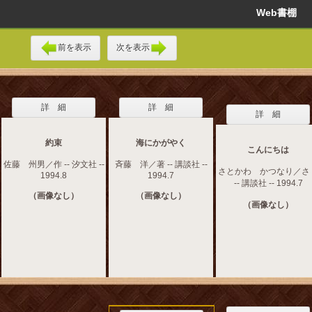
Web書棚
前を表示
次を表示
詳 細
詳 細
詳 細
約束
海にかがやく
こんにちは
佐藤 州男／作 -- 汐文社 --
斉藤 洋／著 -- 講談社 --
さとかわ かつなり／さ
1994.8
1994.7
-- 講談社 -- 1994.7
（画像なし）
（画像なし）
（画像なし）