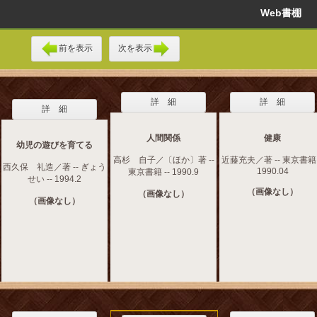
Web書棚
前を表示
次を表示
詳 細
詳 細
詳 細
人間関係
健康
幼児の遊びを育てる
高杉 自子／〔ほか〕著 --
近藤充夫／著 -- 東京書籍 
西久保 礼造／著 -- ぎょう
1990.04
東京書籍 -- 1990.9
せい -- 1994.2
（画像なし）
（画像なし）
（画像なし）