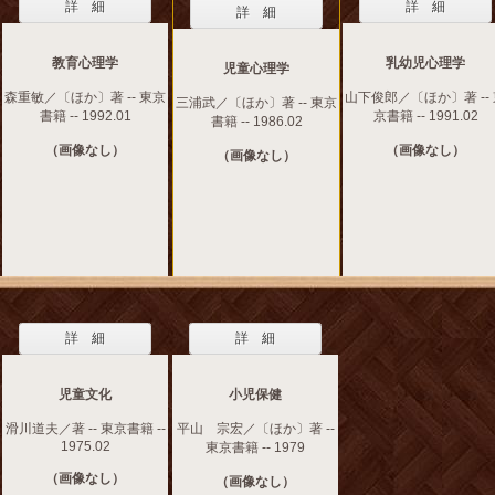
詳 細
詳 細
詳 細
教育心理学
乳幼児心理学
児童心理学
森重敏／〔ほか〕著 -- 東京
山下俊郎／〔ほか〕著 --
三浦武／〔ほか〕著 -- 東京
書籍 -- 1992.01
京書籍 -- 1991.02
書籍 -- 1986.02
（画像なし）
（画像なし）
（画像なし）
詳 細
詳 細
児童文化
小児保健
滑川道夫／著 -- 東京書籍 --
平山 宗宏／〔ほか〕著 --
1975.02
東京書籍 -- 1979
（画像なし）
（画像なし）