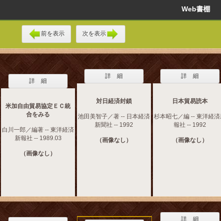
Web書棚
前を表示
次を表示
詳 細
詳 細
詳 細
対日経済封鎖
日本貿易読本
米加自由貿易協定ＥＣ統
合をみる
池田美智子／著 -- 日本経済
杉本昭七／編 -- 東洋経
新聞社 -- 1992
報社 -- 1992
白川一郎／編著 -- 東洋経済
新報社 -- 1989.03
（画像なし）
（画像なし）
（画像なし）
詳 細