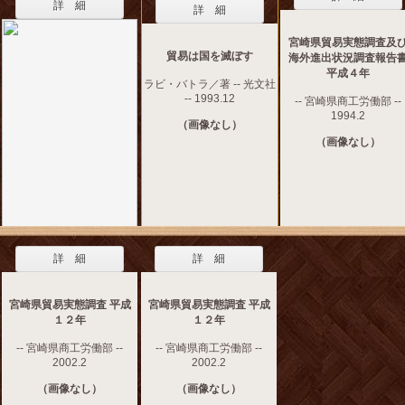
詳 細
詳 細
宮崎県貿易実態調査及
貿易は国を滅ぼす
海外進出状況調査報告
平成４年
ラビ・バトラ／著 -- 光文社
-- 1993.12
-- 宮崎県商工労働部 --
1994.2
（画像なし）
（画像なし）
詳 細
詳 細
宮崎県貿易実態調査 平成
宮崎県貿易実態調査 平成
１２年
１２年
-- 宮崎県商工労働部 --
-- 宮崎県商工労働部 --
2002.2
2002.2
（画像なし）
（画像なし）