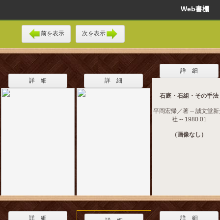
Web書棚
前を表示
次を表示
詳 細
詳 細
詳 細
石庭・石組・その手法
平岡宏帰／著 -- 誠文堂
社 -- 1980.01
（画像なし）
詳 細
詳 細