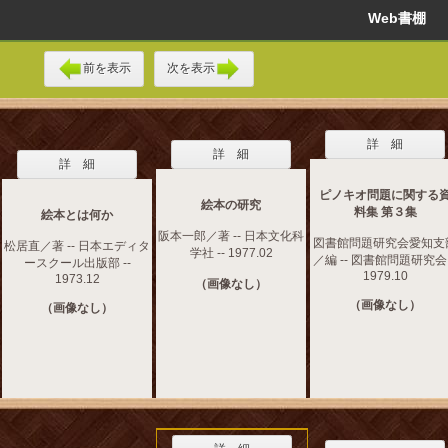
Web書棚
前を表示
次を表示
詳 細
詳 細
詳 細
ピノキオ問題に関する
絵本の研究
料集 第３集
絵本とは何か
阪本一郎／著 -- 日本文化科
図書館問題研究会愛知支
松居直／著 -- 日本エディタ
学社 -- 1977.02
／編 -- 図書館問題研究会 
ースクール出版部 --
1979.10
1973.12
（画像なし）
（画像なし）
（画像なし）