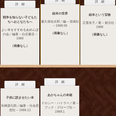
詳 細
詳 細
詳 細
絵本の世界
絵本という宝物
戦争を知らない子どもた
森久保仙太郎／編 -- 偕成社
ちへおとなたちへ
正置友子／著 -- 創元社 -
-- 1988.06
1988
よい本をすすめるあめんぼ
（画像なし）
の会／編著 -- 白石書店 --
（画像なし）
1988
（画像なし）
詳 細
詳 細
あかちゃんの本箱
子供に読ませたい本
ドロシー・バトラー／著 --
矢崎源九郎／編著 -- 社会思
ブック・グローブ社 --
想社 -- 1966.12
1989.1