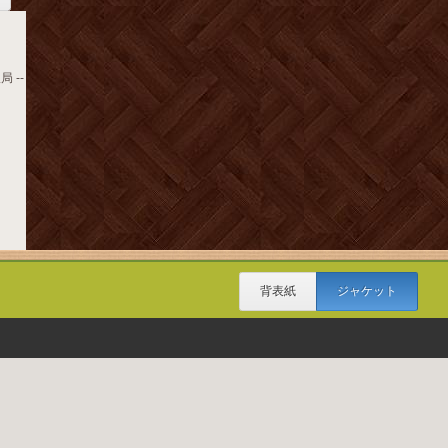
 --
背表紙
ジャケット