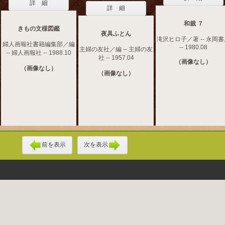
詳 細
詳 細
和裁 ７
きもの文様図鑑
夜具ふとん
滝沢ヒロ子／著 -- 永岡
婦人画報社書籍編集部／編
-- 1980.08
主婦の友社／編 -- 主婦の友
-- 婦人画報社 -- 1988.10
社 -- 1957.04
（画像なし）
（画像なし）
（画像なし）
前を表示
次を表示