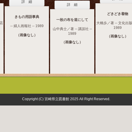
詳 細
詳 細
どきどき着物
きもの用語事典
一枚の布を道にして
書店
大橋歩／著 -- 文化出版局
-- 婦人画報社 -- 1989
1989
山中典士／著 -- 講談社 --
1989
（画像なし）
（画像なし）
（画像なし）
Copyright (C) 宮崎県立図書館 2025 All Right Reserved.