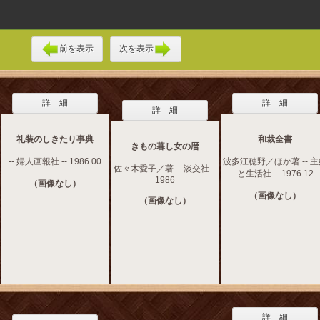
前を表示
次を表示
詳 細
詳 細
詳 細
礼装のしきたり事典
和裁全書
きもの暮し女の暦
-- 婦人画報社 -- 1986.00
波多江穂野／ほか著 -- 
佐々木愛子／著 -- 淡交社 --
と生活社 -- 1976.12
1986
（画像なし）
（画像なし）
（画像なし）
詳 細