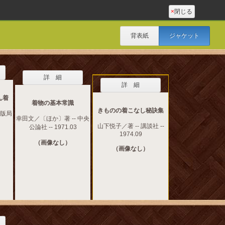
×
閉じる
背表紙
ジャケット
詳 細
詳 細
ん着
着物の基本常識
きものの着こなし秘訣集
出版局
幸田文／〔ほか〕著 -- 中央
山下悦子／著 -- 講談社 --
公論社 -- 1971.03
1974.09
（画像なし）
（画像なし）