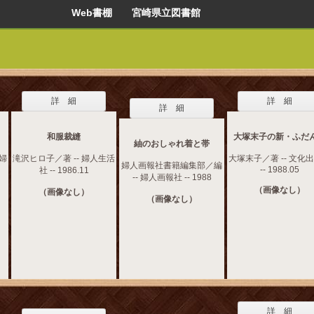
Web書棚 宮崎県立図書館
詳 細
詳 細
詳 細
和服裁縫
大塚末子の新・ふだ
紬のおしゃれ着と帯
主婦
滝沢ヒロ子／著 -- 婦人生活
大塚末子／著 -- 文化
婦人画報社書籍編集部／編
-- 1988.05
社 -- 1986.11
-- 婦人画報社 -- 1988
（画像なし）
（画像なし）
（画像なし）
詳 細