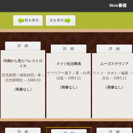
Web書棚
前を表示
次を表示
詳 細
詳 細
詳 細
内側から見たペレストロ
ドイツ生活事典
ユーゴスラヴィア
イカ
ヴァウアー葉子／著 -- 白馬
ライコ・ボボト／編著 --
読売新聞ソ連取材団／著 --
出版 -- 1983.11
文社 -- 1983.11
読売新聞社 -- 1988.03
（画像なし）
（画像なし）
（画像なし）
詳 細
詳 細