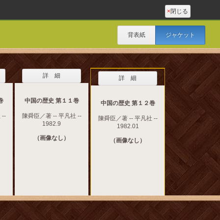
×
閉じる
背表紙
ジャケット
詳 細
詳 細
巻
中国の歴史 第１１巻
中国の歴史 第１２巻
--
陳舜臣／著 -- 平凡社 --
陳舜臣／著 -- 平凡社 --
1982.9
1982.01
（画像なし）
（画像なし）