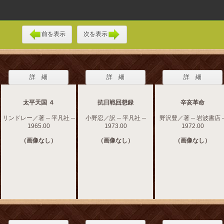
前を表示
次を表示
詳 細
詳 細
詳 細
太平天国 ４
抗日戦回想録
辛亥革命
リンドレー／著 -- 平凡社 --
小野忍／訳 -- 平凡社 --
野沢豊／著 -- 岩波書店 -
1965.00
1973.00
1972.00
（画像なし）
（画像なし）
（画像なし）