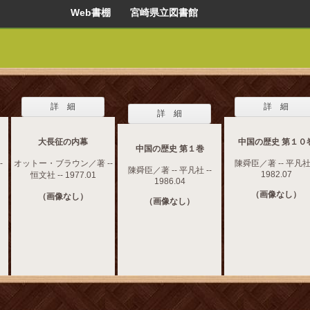
Web書棚 宮崎県立図書館
詳 細
詳 細
詳 細
大長征の内幕
中国の歴史 第１０
中国の歴史 第１巻
-
オットー・ブラウン／著 --
陳舜臣／著 -- 平凡社 
陳舜臣／著 -- 平凡社 --
1982.07
恒文社 -- 1977.01
1986.04
（画像なし）
（画像なし）
（画像なし）