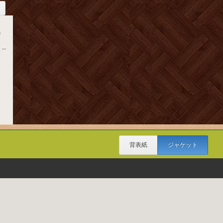
巻
--
背表紙
ジャケット