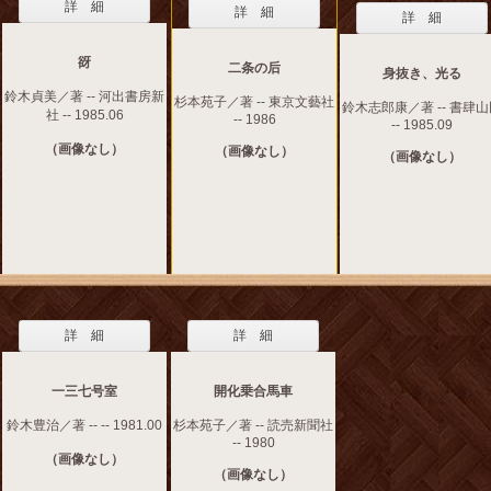
詳 細
詳 細
詳 細
谺
二条の后
身抜き、光る
鈴木貞美／著 -- 河出書房新
杉本苑子／著 -- 東京文藝社
鈴木志郎康／著 -- 書肆
社 -- 1985.06
-- 1986
-- 1985.09
（画像なし）
（画像なし）
（画像なし）
詳 細
詳 細
一三七号室
開化乗合馬車
鈴木豊治／著 -- -- 1981.00
杉本苑子／著 -- 読売新聞社
-- 1980
（画像なし）
（画像なし）