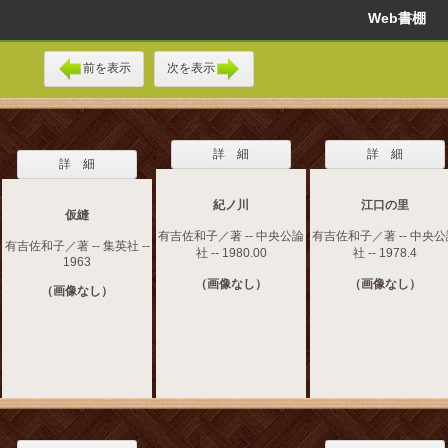
Web書棚
前を表示
次を表示
詳 細
詳 細
詳 細
紀ノ川
江口の里
仮縫
有吉佐和子／著 -- 中央公論
有吉佐和子／著 -- 中央
有吉佐和子／著 -- 集英社 --
社 -- 1980.00
社 -- 1978.4
1963
（画像なし）
（画像なし）
（画像なし）