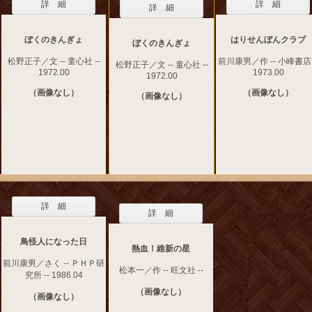
詳 細
詳 細
詳 細
ぼくのきんぎょ
はりせんぼんクラブ
ぼくのきんぎょ
松野正子／文 -- 童心社 --
前川康男／作 -- 小峰書店 
松野正子／文 -- 童心社 --
1972.00
1973.00
1972.00
（画像なし）
（画像なし）
（画像なし）
詳 細
詳 細
鳥怪人になった日
熱血！維新の星
前川康男／さく -- ＰＨＰ研
松本一／作 -- 旺文社 --
究所 -- 1986.04
（画像なし）
（画像なし）