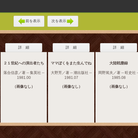
前を表示
次を表示
詳 細
詳 細
詳 細
２１世紀への演出者たち
ママぼくをまた生んでね
大陸戦塵録
落合信彦／著 -- 集英社 --
大野芳／著 -- 潮出版社 --
岡野篤夫／著 -- 旺史社 -
1981.00
1981.07
1985.08
（画像なし）
（画像なし）
（画像なし）