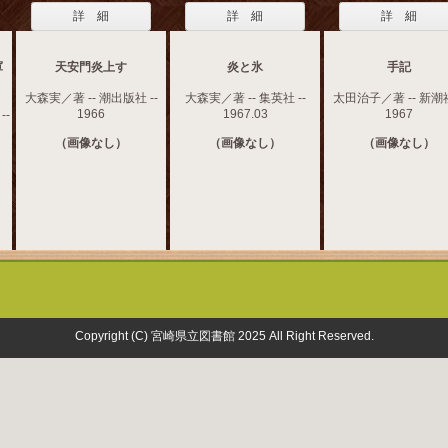
詳 細
詳 細
詳 細
軍
天安門炎上す
炎と氷
手記
大森実／著 -- 潮出版社 --
大森実／著 -- 集英社 --
太田治子／著 -- 新潮社
1966
1967.03
1967
--
（画像なし）
（画像なし）
（画像なし）
Copyright (C) 宮崎県立図書館 2025 All Right Reserved.