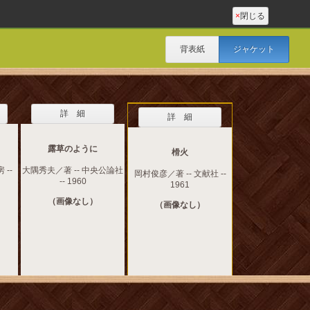
×
閉じる
背表紙
ジャケット
詳 細
詳 細
露草のように
榾火
 --
大隅秀夫／著 -- 中央公論社
岡村俊彦／著 -- 文献社 --
-- 1960
1961
（画像なし）
（画像なし）