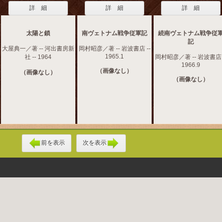
詳 細
詳 細
詳 細
太陽と鎖
南ヴェトナム戦争従軍記
続南ヴェトナム戦争従
記
大屋典一／著 -- 河出書房新
岡村昭彦／著 -- 岩波書店 --
1965.1
社 -- 1964
岡村昭彦／著 -- 岩波書店 
1966.9
（画像なし）
（画像なし）
（画像なし）
前を表示
次を表示