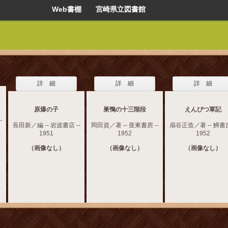
Web書棚 宮崎県立図書館
詳 細
詳 細
詳 細
原爆の子
巣鴨の十三階段
えんぴつ軍記
-
長田新／編 -- 岩波書店 --
岡田資／著 -- 亜東書房 --
扇谷正造／著 -- 鱒書房
1951
1952
1952
（画像なし）
（画像なし）
（画像なし）