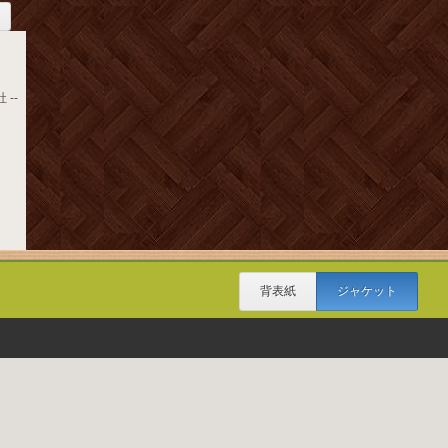
 --
背表紙
ジャケット