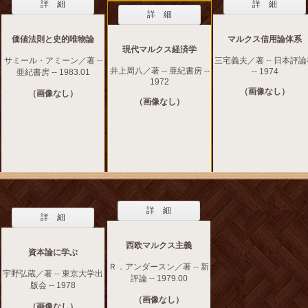
詳 細
詳 細
詳 細
価値法則と史的唯物論
マルクス信用論体系
現代マルクス経済学
サミール・アミーン／著 --
三宅義夫／著 -- 日本評
井上周八／著 -- 亜紀書房 --
-- 1974
亜紀書房 -- 1983.01
1972
（画像なし）
（画像なし）
（画像なし）
詳 細
詳 細
西欧マルクス主義
資本論に学ぶ
Ｒ．アンダースン／著 -- 新
宇野弘蔵／著 -- 東京大学出
評論 -- 1979.00
版会 -- 1978
（画像なし）
（画像なし）