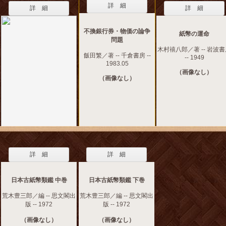
詳 細
詳 細
詳 細
不換銀行券・物価の論争
紙幣の運命
問題
木村禧八郎／著 -- 岩波
飯田繁／著 -- 千倉書房 --
-- 1949
1983.05
（画像なし）
（画像なし）
詳 細
詳 細
日本古紙幣類鑑 中巻
日本古紙幣類鑑 下巻
荒木豊三郎／編 -- 思文閣出
荒木豊三郎／編 -- 思文閣出
版 -- 1972
版 -- 1972
（画像なし）
（画像なし）