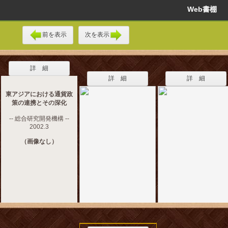
Web書棚
前を表示
次を表示
詳 細
詳 細
詳 細
東アジアにおける通貨政
策の連携とその深化
-- 総合研究開発機構 --
2002.3
（画像なし）