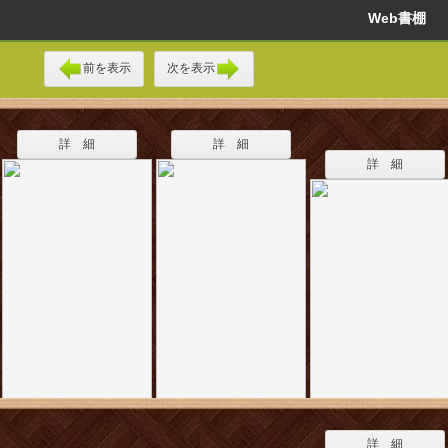
Web書棚
前を表示
次を表示
詳 細
詳 細
詳 細
詳 細