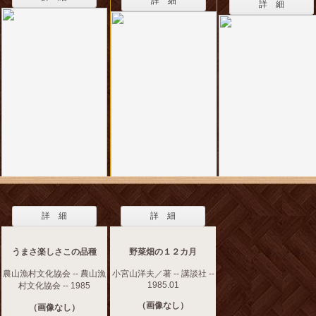
詳 細
詳 細
詳 細
詳 細
うまさ楽しさこの品種
野菜畑の１２カ月
農山漁村文化協会 -- 農山漁
小宮山洋夫／著 -- 講談社 --
1985.01
村文化協会 -- 1985
（画像なし）
（画像なし）