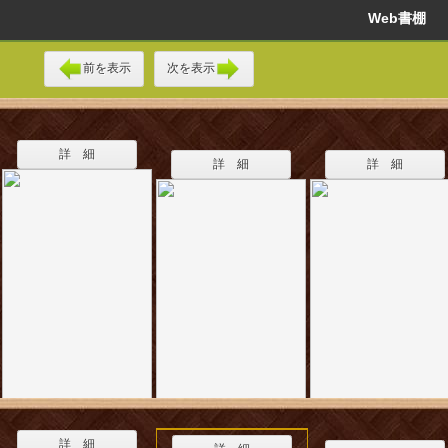
Web書棚
前を表示
次を表示
詳 細
詳 細
詳 細
詳 細