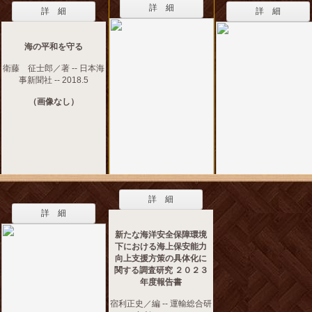
詳 細
詳 細
詳 細
海の平和を守る
衛藤 征士郎／著 -- 日本海
事新聞社 -- 2018.5
（画像なし）
詳 細
詳 細
新たな海洋安全保障環境
下における海上保安能力
向上支援方策の具体化に
関する調査研究 ２０２３
年度報告書
宿利正史／編 -- 運輸総合研