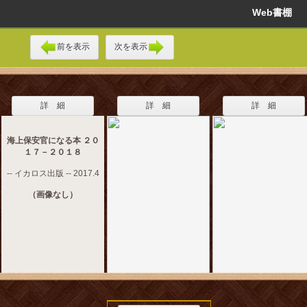
Web書棚
前を表示
次を表示
詳 細
詳 細
詳 細
海上保安官になる本 ２０
１７－２０１８
-- イカロス出版 -- 2017.4
（画像なし）