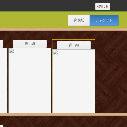
×
閉じる
背表紙
ジャケット
詳 細
詳 細