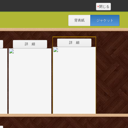
×
閉じる
背表紙
ジャケット
詳 細
詳 細