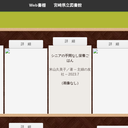
Web書棚 宮崎県立図書館
詳 細
詳 細
詳 細
シニアの手間なし栄養ご
はん
米山久美子／著 -- 主婦の友
社 -- 2023.7
（画像なし）
詳 細