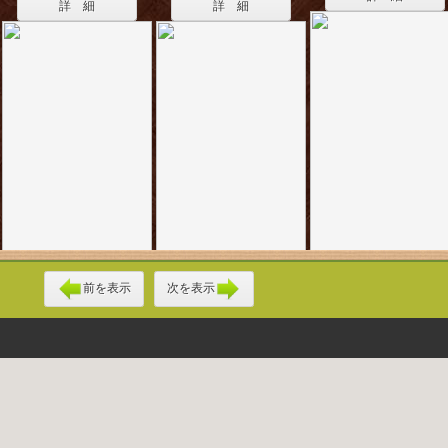
詳 細
詳 細
前を表示
次を表示