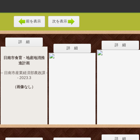
前を表示
次を表示
詳 細
詳 細
詳 細
日南市食育・地産地消推
進計画
-- 日南市産業経済部農政課 -
- 2023.3
（画像なし）
詳 細