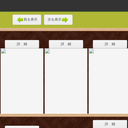
前を表示
次を表示
詳 細
詳 細
詳 細
詳 細