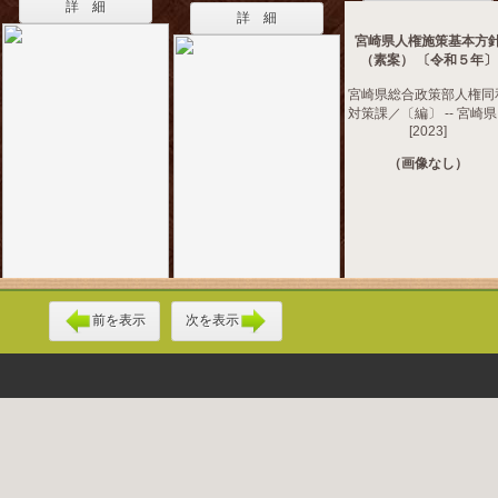
詳 細
詳 細
宮崎県人権施策基本方
（素案） 〔令和５年〕
宮崎県総合政策部人権同
対策課／〔編〕 -- 宮崎県 
[2023]
（画像なし）
前を表示
次を表示