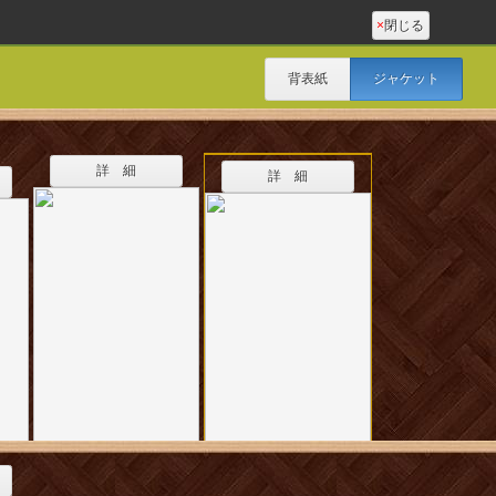
×
閉じる
背表紙
ジャケット
詳 細
詳 細