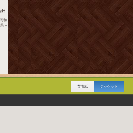
方針
同和
 --
背表紙
ジャケット