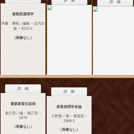
詳 細
詳 細
新獣医薬理学
伊藤 勝昭／編集 -- 近代出
版 -- 2010.2
（画像なし）
詳 細
詳 細
最新家畜伝染病
家畜病理学各論
南江堂／編 -- 南江堂 --
小野豊／著 -- 養賢堂 --
1979
1968.5
（画像なし）
（画像なし）