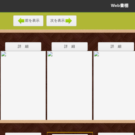
Web書棚
前を表示
次を表示
詳 細
詳 細
詳 細