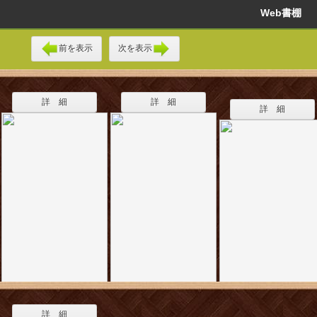
Web書棚
前を表示
次を表示
詳 細
詳 細
詳 細
詳 細