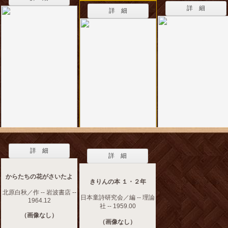
詳 細
詳 細
詳 細
詳 細
からたちの花がさいたよ
きりんの本 １・２年
北原白秋／作 -- 岩波書店 --
日本童詩研究会／編 -- 理論
1964.12
社 -- 1959.00
（画像なし）
（画像なし）