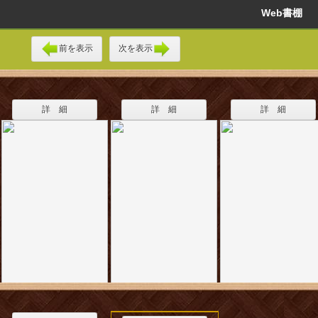
Web書棚
前を表示
次を表示
詳 細
詳 細
詳 細