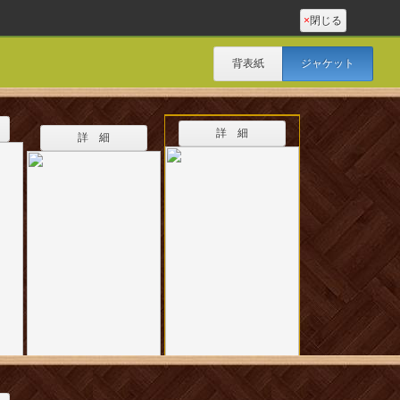
×
閉じる
背表紙
ジャケット
詳 細
詳 細