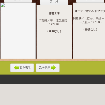
詳 細
オーディオハンドブッ
音響工学
岡原勝／〔ほか〕共編 --
伊藤毅／著 -- 電気書院 --
ーム社 -- 1978.05
1977.02
（画像なし）
（画像なし）
前を表示
次を表示