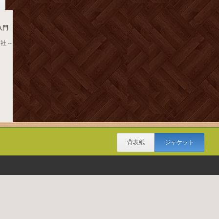
入門
 --
背表紙
ジャケット