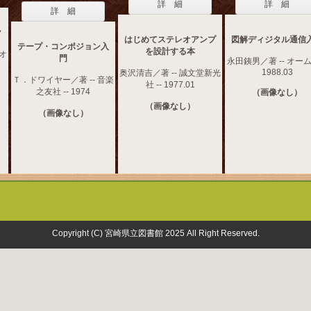
詳 細
詳 細
詳 細
ク
はじめてステレオアンプ
図解ディジタル通信
テープ・コンポジョン入
を設計する本
 オ
門
永田銕男／著 -- オーム社
1988.03
奥沢清吉／著 -- 誠文堂新光
Ｔ．ドワイヤー／著 -- 音楽
社 -- 1977.01
之友社 -- 1974
（画像なし）
（画像なし）
（画像なし）
Copyright (C) 宮崎県立図書館 2025 All Right Reserved.