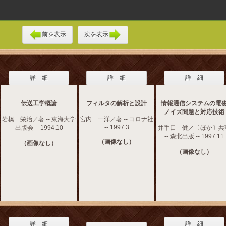
前を表示
次を表示
詳 細
詳 細
詳 細
伝送工学概論
フィルタの解析と設計
情報通信システムの電
ノイズ問題と対応技術
岩橋 栄治／著 -- 東海大学
宮内 一洋／著 -- コロナ社
-- 1997.3
出版会 -- 1994.10
井手口 健／〔ほか〕共
-- 森北出版 -- 1997.11
（画像なし）
（画像なし）
（画像なし）
詳 細
詳 細