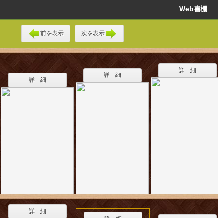
Web書棚
前を表示
次を表示
詳 細
詳 細
詳 細
詳 細