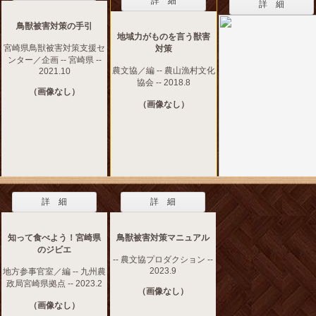
詳 細
詳 細
鳥獣被害対策の手引
地域力がものを言う獣害
宮崎県鳥獣被害対策支援セ
対策
ンター／企画 -- 宮崎県 --
農文協／編 -- 農山漁村文化
2021.10
協会 -- 2018.8
（画像なし）
（画像なし）
詳 細
詳 細
知って食べよう！宮崎県
鳥獣被害対策マニュアル
のジビエ
-- 農文協プロダクション --
2023.9
地方参事官室／編 -- 九州農
政局宮崎県拠点 -- 2023.2
（画像なし）
（画像なし）