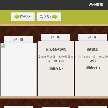
Web書棚
前を表示
次を表示
詳 細
詳 細
詳 細
明治維新の源流
山鹿素行
安藤英男／著 -- 紀伊國屋書
中山久四郎／著 -- 啓文社 
1939
店 -- 1981.07
（画像なし）
（画像なし）