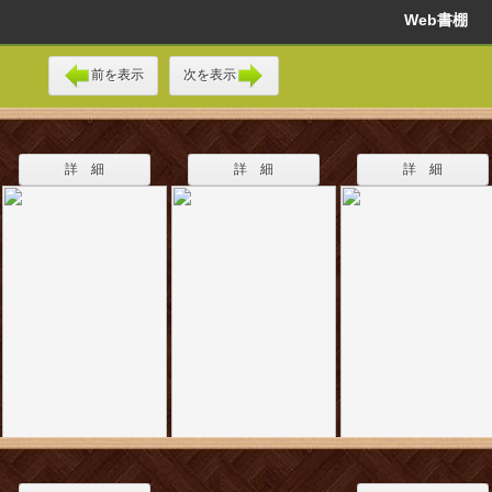
Web書棚
前を表示
次を表示
詳 細
詳 細
詳 細