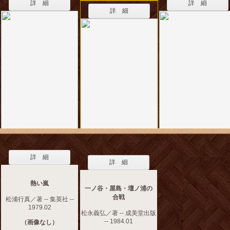
詳 細
詳 細
詳 細
詳 細
詳 細
熱い嵐
一ノ谷・屋島・壇ノ浦の
合戦
松浦行真／著 -- 集英社 --
1979.02
松永義弘／著 -- 成美堂出版
-- 1984.01
（画像なし）