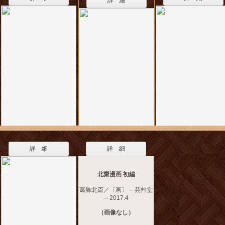
詳 細
詳 細
詳 細
北齋漫画 初編
葛飾北斎／〔画〕 -- 芸艸堂
-- 2017.4
（画像なし）