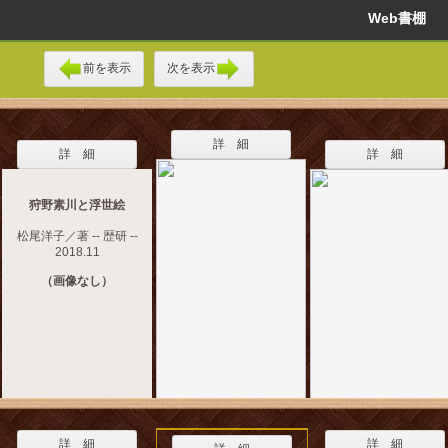
Web書棚
前を表示
次を表示
詳 細
詳 細
詳 細
狩野素川と浮世絵
松尾洋子／著 -- 歴研 --
2018.11
（画像なし）
詳 細
詳 細