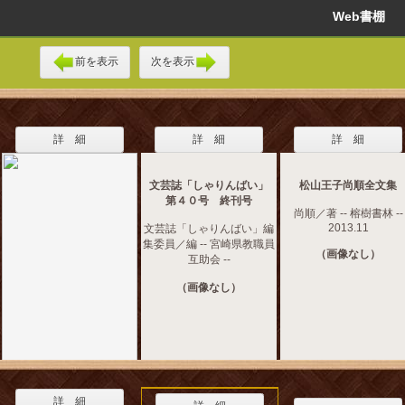
Web書棚
前を表示
次を表示
詳 細
詳 細
詳 細
文芸誌「しゃりんばい」
松山王子尚順全文集
第４０号 終刊号
尚順／著 -- 榕樹書林 --
2013.11
文芸誌「しゃりんばい」編
集委員／編 -- 宮崎県教職員
（画像なし）
互助会 --
（画像なし）
詳 細