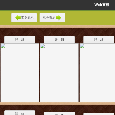
Web書棚
前を表示
次を表示
詳 細
詳 細
詳 細
詳 細