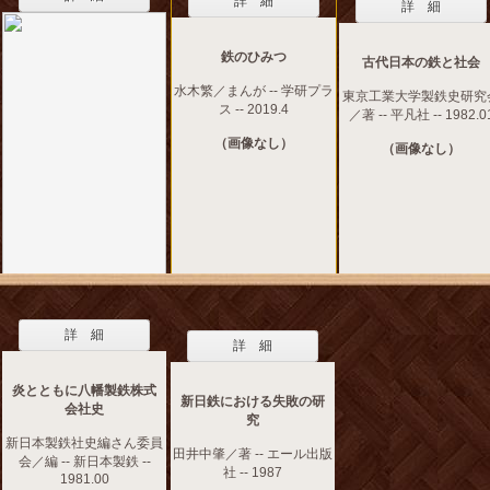
詳 細
詳 細
鉄のひみつ
古代日本の鉄と社会
水木繁／まんが -- 学研プラ
東京工業大学製鉄史研究
ス -- 2019.4
／著 -- 平凡社 -- 1982.0
（画像なし）
（画像なし）
詳 細
詳 細
炎とともに八幡製鉄株式
新日鉄における失敗の研
会社史
究
新日本製鉄社史編さん委員
田井中肇／著 -- エール出版
会／編 -- 新日本製鉄 --
社 -- 1987
1981.00