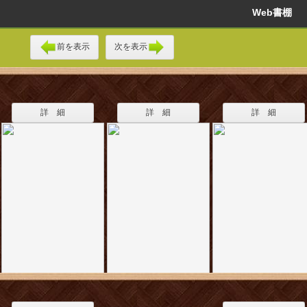
Web書棚
前を表示
次を表示
詳 細
詳 細
詳 細