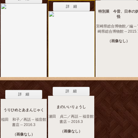
詳 細
特別展 今昔、日本の
怪
宮崎県総合博物館／編 --
崎県総合博物館 -- 2015.
（画像なし）
詳 細
詳 細
まのいいりょうし
うりひめとあまんじゃく
瀬田 貞二／再話 -- 福音館
稲田 和子／再話 -- 福音館
書店 -- 2016.3
書店 -- 2016.3
（画像なし）
（画像なし）