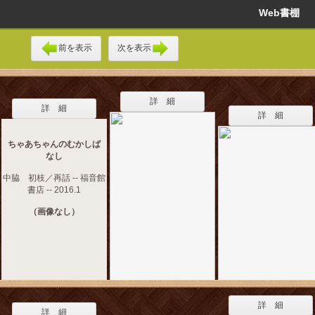
Web書棚
前を表示
次を表示
詳 細
詳 細
詳 細
ちゃあちゃんのむかしば
なし
中脇 初枝／再話 -- 福音館
書店 -- 2016.1
（画像なし）
詳 細
詳 細