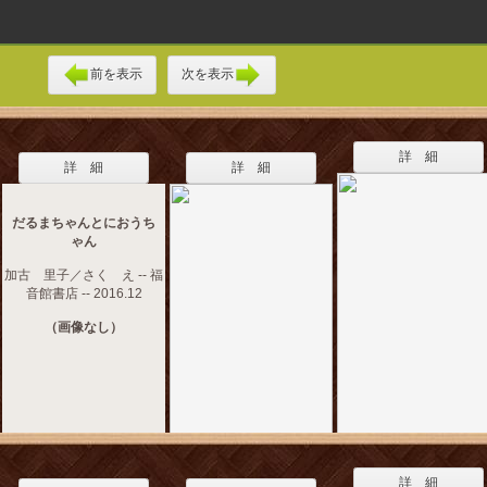
前を表示
次を表示
詳 細
詳 細
詳 細
だるまちゃんとにおうち
ゃん
加古 里子／さく え -- 福
音館書店 -- 2016.12
（画像なし）
詳 細