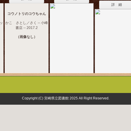
詳 細
コウノトリのコウちゃん
ドッ
かこ さとし／さく -- 小峰
書店 -- 2017.2
（画像なし）
Copyright (C) 宮崎県立図書館 2025 All Right Reserved.