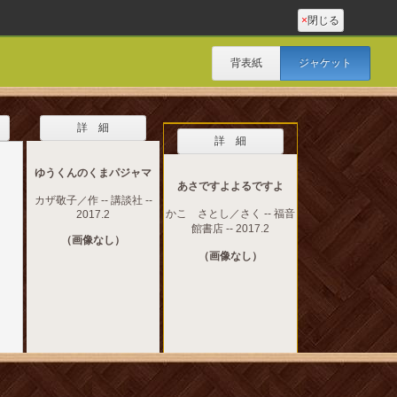
×
閉じる
背表紙
ジャケット
詳 細
詳 細
ゆうくんのくまパジャマ
あさですよよるですよ
カザ敬子／作 -- 講談社 --
かこ さとし／さく -- 福音
2017.2
館書店 -- 2017.2
（画像なし）
（画像なし）