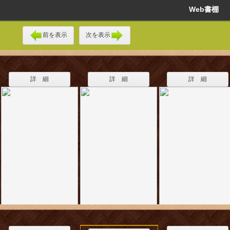
Web書棚
前を表示
次を表示
詳 細
詳 細
詳 細