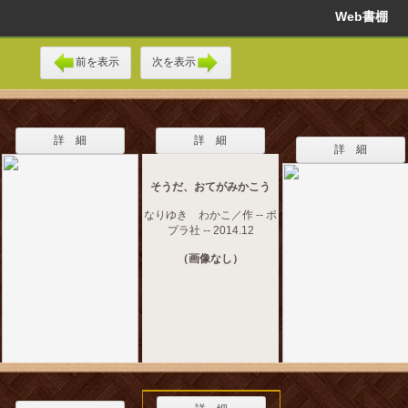
Web書棚
前を表示
次を表示
詳 細
詳 細
詳 細
そうだ、おてがみかこう
なりゆき わかこ／作 -- ポ
プラ社 -- 2014.12
（画像なし）