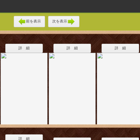
前を表示
次を表示
詳 細
詳 細
詳 細
詳 細