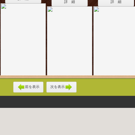
詳 細
詳 細
前を表示
次を表示