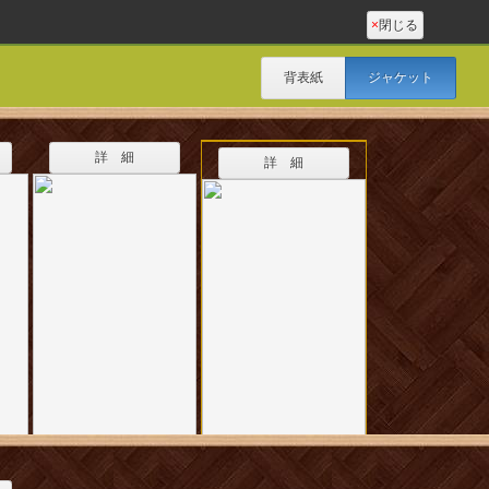
×
閉じる
背表紙
ジャケット
詳 細
詳 細