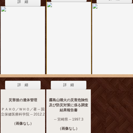
詳 細
詳 細
詳 細
災害後の遺体管理
霧島山噴火の災害危険性
及び防災対策に係る調査
ＰＡＨＯ／ＷＨＯ／著 -- 国
結果報告書
立保健医療科学院 -- 2012.2
-- 宮崎県 -- 1997.3
（画像なし）
（画像なし）