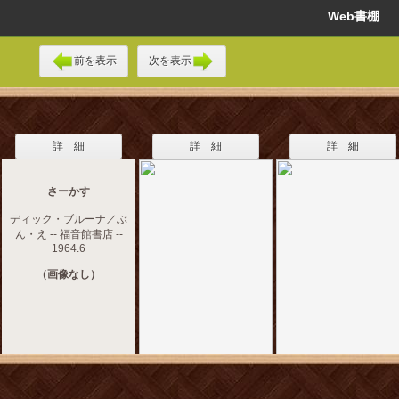
Web書棚
前を表示
次を表示
詳 細
詳 細
詳 細
さーかす
ディック・ブルーナ／ぶ
ん・え -- 福音館書店 --
1964.6
（画像なし）