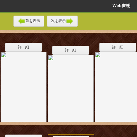
Web書棚
前を表示
次を表示
詳 細
詳 細
詳 細