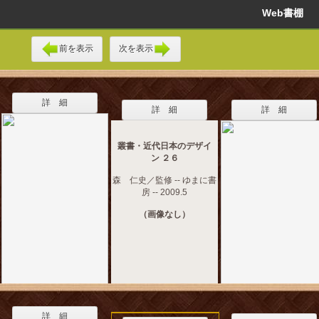
Web書棚
前を表示
次を表示
詳 細
詳 細
詳 細
叢書・近代日本のデザイ
ン ２６
森 仁史／監修 -- ゆまに書
房 -- 2009.5
（画像なし）
詳 細