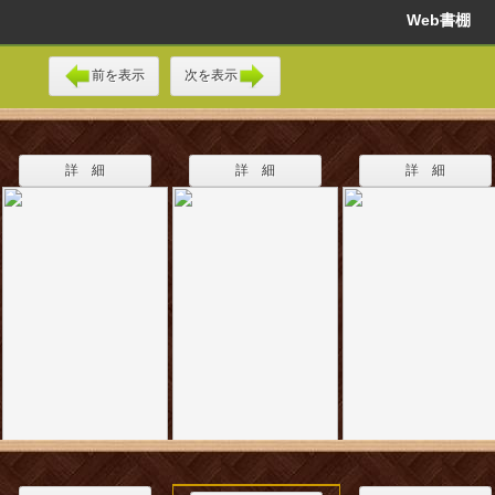
Web書棚
前を表示
次を表示
詳 細
詳 細
詳 細