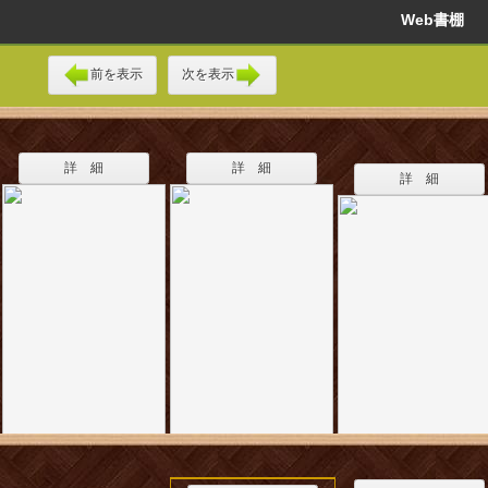
Web書棚
前を表示
次を表示
詳 細
詳 細
詳 細