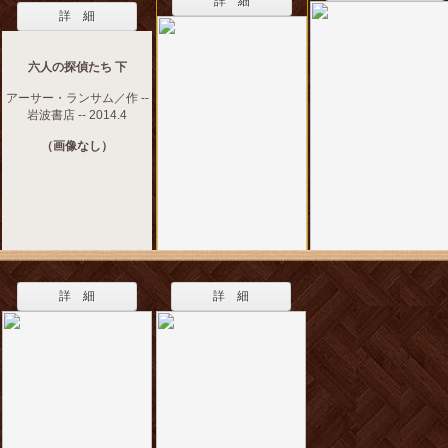
詳 細
詳 細
六人の探偵たち 下
アーサー・ランサム／作 --
岩波書店 -- 2014.4
（画像なし）
詳 細
詳 細