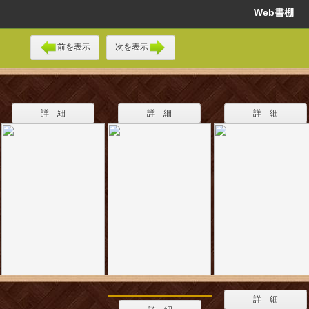
Web書棚
前を表示
次を表示
詳 細
詳 細
詳 細
詳 細