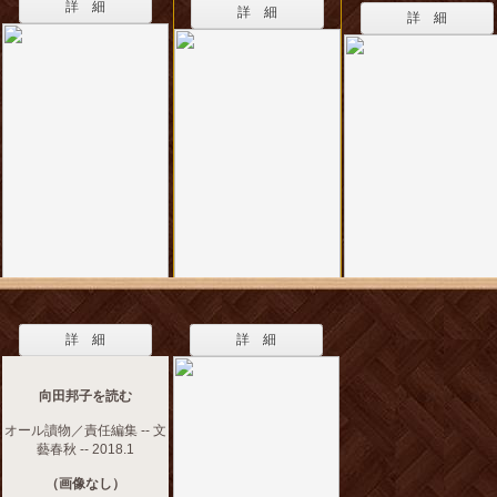
詳 細
詳 細
詳 細
詳 細
詳 細
向田邦子を読む
オール讀物／責任編集 -- 文
藝春秋 -- 2018.1
（画像なし）