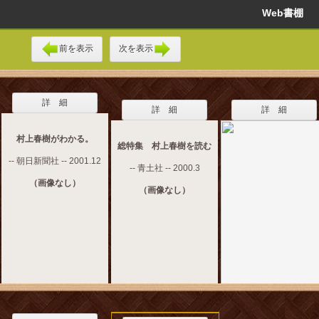
Web書棚
前を表示
次を表示
詳 細
詳 細
詳 細
村上春樹がわかる。
総特集 村上春樹を読む
-- 朝日新聞社 -- 2001.12
-- 青土社 -- 2000.3
（画像なし）
（画像なし）