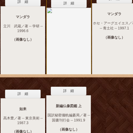
詳 細
詳 細
マンダラ
マンダラ
ホセ・アーグエイエス／
立川 武蔵／著 -- 学研 --
-- 青土社 -- 1997.1
1996.6
（画像なし）
（画像なし）
詳 細
詳 細
新編仏像図鑑 上
如来
国訳秘密儀軌編纂局／著 --
高木豊／著 -- 東京美術 --
国書刊行会 -- 1991.9
1987.3
（画像なし）
（画像なし）