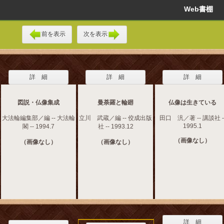
Web書棚
前を表示
次を表示
詳 細
詳 細
詳 細
図説・仏像集成
曼荼羅と輪廻
仏像は生きている
大法輪編集部／編 -- 大法輪
立川 武蔵／編 -- 佼成出版
田口 汎／著 -- 講談社 -
1995.1
閣 -- 1994.7
社 -- 1993.12
（画像なし）
（画像なし）
（画像なし）
詳 細