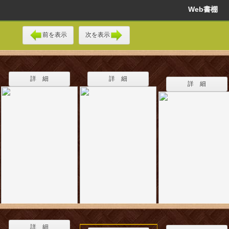
Web書棚
前を表示
次を表示
詳 細
詳 細
詳 細
詳 細