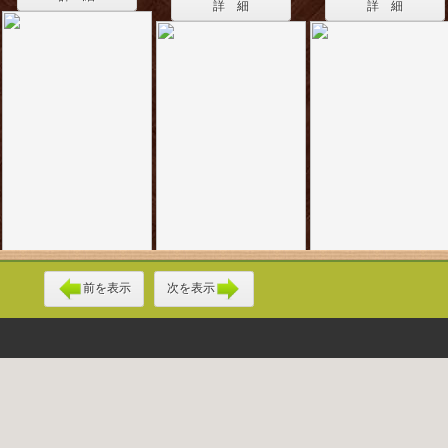
詳 細
詳 細
前を表示
次を表示