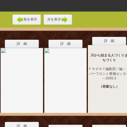
前を表示
次を表示
詳 細
詳 細
詳 細
川から始まる人づくり
ちづくり
ＦＲＯＮＴ編集部／編 --
バーフロント整備センタ
-- 2006.3
（画像なし）
詳 細