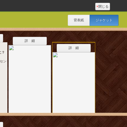
×
閉じる
背表紙
ジャケット
詳 細
詳 細
に？
報セン