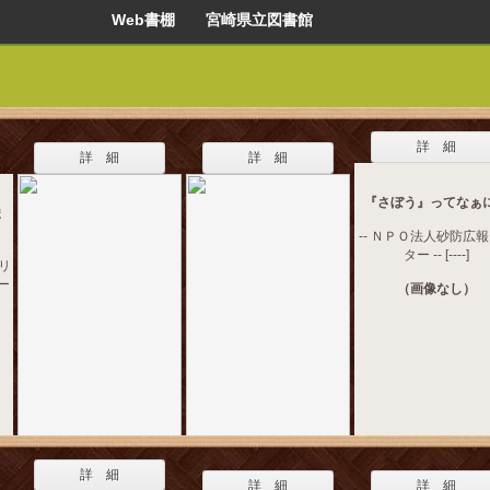
Web書棚 宮崎県立図書館
詳 細
詳 細
詳 細
『さぼう』ってなぁ
ま
-- ＮＰＯ法人砂防広
ター -- [----]
 リ
ー
（画像なし）
詳 細
詳 細
詳 細