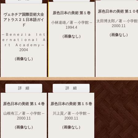
原色日本の美術 第１０
原色日本の美術 第１巻
ヴェネチア国際芸術大全
アトラス２１日本語ガイ
太田博太郎／著 -- 小学館 
小林達雄／著 -- 小学館 --
ド
2000.11
1994.4
-- Ｂｅｎｅｚｉａ Ｉｎｔ
（画像なし）
（画像なし）
ｅｒｎａｔｉｏｎａｌ Ａ
ｒｔ Ａｃａｄｅｍｙ --
2004
（画像なし）
詳 細
詳 細
原色日本の美術 第１４巻
原色日本の美術 第１５巻
山根有三／著 -- 小学館 --
川上貢／著 -- 小学館 --
2000.11
2000.11
（画像なし）
（画像なし）